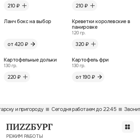
210 ₽
210 ₽
Ланч бокс на выбор
Креветки королевские в
панировке
120 гр.
от 420 ₽
320 ₽
Картофельные дольки
Картофель фри
130 гр.
130 гр.
220 ₽
от 190 ₽
гарску и пригороду
Сегодня работаем до 22:45
Звонит
РЕЖИМ РАБОТЫ