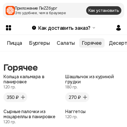
Приложение ПиZZбург
Как установить
Это удобнее, чем в браузере
Как доставить заказ?
Пицца
Бургеры
Салаты
Горячее
Десер
Горячее
Кольца кальмара в
Шашлычок из куриной
панировке
грудки
120 гр.
180 гр.
350 ₽
270 ₽
Сырные палочки из
Наггетсы
моцареллы в панировке
120 гр.
120 гр.