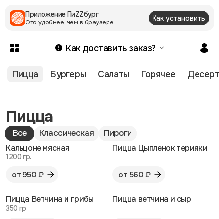
Приложение ПиZZбург
Как установить
Это удобнее, чем в браузере
Как доставить заказ?
Пицца
Бургеры
Салаты
Горячее
Десер
Пицца
Все
Классическая
Пироги
Кальцоне мясная
Пицца Цыпленок терияки
1200 гр.
от 950 ₽
от 560 ₽
Пицца Ветчина и грибы
Пицца ветчина и сыр
350 гр